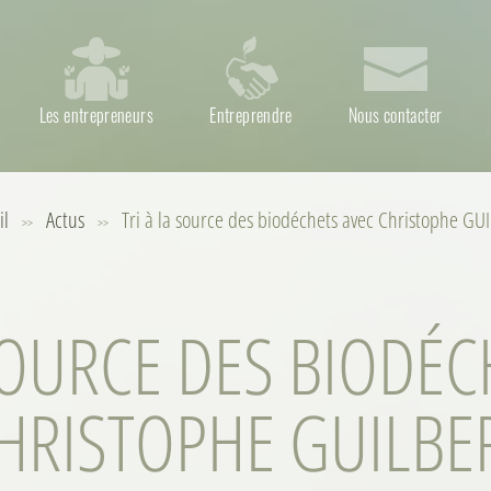
Les entrepreneurs
Entreprendre
Nous contacter
il
Actus
Tri à la source des biodéchets avec Christophe GU
>>
>>
 SOURCE DES BIODÉC
HRISTOPHE GUILBE