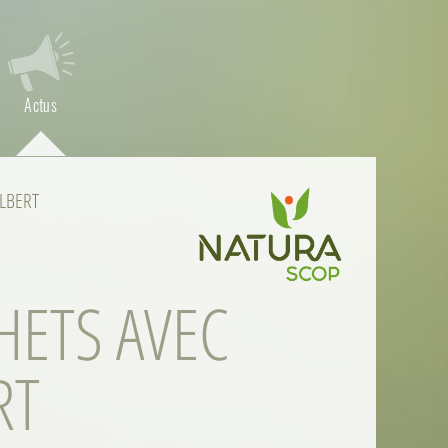
Actus
ILBERT
HETS AVEC
RT